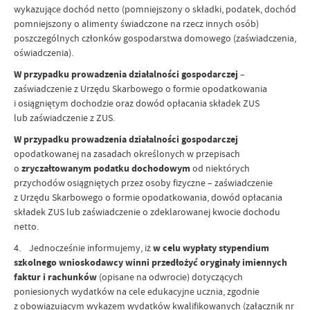
wykazujące dochód netto (pomniejszony o składki, podatek, dochód
pomniejszony o alimenty świadczone na rzecz innych osób)
poszczególnych członków gospodarstwa domowego (zaświadczenia,
oświadczenia).
W przypadku prowadzenia działalności gospodarczej
–
zaświadczenie z Urzędu Skarbowego o formie opodatkowania
i osiągniętym dochodzie oraz dowód opłacania składek ZUS
lub zaświadczenie z ZUS.
W przypadku prowadzenia działalności gospodarczej
opodatkowanej na zasadach określonych w przepisach
o
zryczałtowanym podatku dochodowym
od niektórych
przychodów osiągniętych przez osoby fizyczne – zaświadczenie
z Urzędu Skarbowego o formie opodatkowania, dowód opłacania
składek ZUS lub zaświadczenie o zdeklarowanej kwocie dochodu
netto.
4. Jednocześnie informujemy, iż
w celu wypłaty stypendium
szkolnego wnioskodawcy winni przedłożyć oryginały imiennych
faktur i rachunków
(opisane na odwrocie) dotyczących
poniesionych wydatków na cele edukacyjne ucznia, zgodnie
z obowiązującym wykazem wydatków kwalifikowanych (załącznik nr