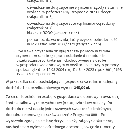
(załącznik nr 1),
oświadczenie dotyczące nie wyrażenia zgody na zmianę
wydanej w październiku/listopadzie 2023 r. decyzji
(załącznik nr 2),
oświadczenie dotyczące sytuacji finansowej rodziny
(załącznik nr 3),
klauzulę RODO (załącznik nr 4).
pełnomocnictwo ucznia, który uzyskał pełnoletniość
w roku szkolnym 2023/2024 (załącznik nr 5).
Podstawą przyznania drugiej transzy pomocy w formie
stypendium szkolnego jest posiadanie dochodu nie
przekraczającego kryterium dochodowego na osobę
w gospodarstwie domowym w myśl art. 8 ustawy o pomocy
społecznej z dnia 12.03.2004 r. (tj. Dz. U. z 2023 r. poz. 901, 1693,
1938, 2760) tj. 600,00 zł.
W przypadku osób posiadających gospodarstwa rolne miesięczny
dochód z 1 ha przeliczeniowego wynosi
345,00 zł.
Za średni dochód na osobę w gospodarstwie domowym uważa się
średnią całkowitych przychodów (netto) członków rodziny. Do
dochodu nie wlicza się jednorazowych świadczeń pieniężnych,
dodatku osłonowego oraz świadczeń z Programu 800+. Po
wyrażeniu zgody na zmianę decyzji należy załączyć dokumenty
niezbędne do wyliczenia średniego dochodu, a więc dokumenty