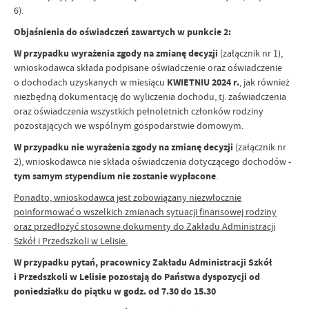
6).
Objaśnienia do oświadczeń zawartych w punkcie 2:
W przypadku wyrażenia zgody na zmianę decyzji
(załącznik nr 1),
wnioskodawca składa podpisane oświadczenie oraz oświadczenie
o dochodach uzyskanych w miesiącu
KWIETNIU 2024 r.
, jak również
niezbędną dokumentację do wyliczenia dochodu, tj. zaświadczenia
oraz oświadczenia wszystkich pełnoletnich członków rodziny
pozostających we wspólnym gospodarstwie domowym.
W przypadku nie wyrażenia zgody na zmianę decyzji
(załącznik nr
2), wnioskodawca nie składa oświadczenia dotyczącego dochodów -
tym samym stypendium nie zostanie wypłacone
.
Ponadto, wnioskodawca jest zobowiązany niezwłocznie
poinformować o wszelkich zmianach sytuacji finansowej rodziny
oraz przedłożyć stosowne dokumenty do Zakładu Administracji
Szkół
i Przedszkoli w Lelisie.
W przypadku pytań, pracownicy Zakładu Administracji Szkół
i Przedszkoli w Lelisie pozostają do Państwa dyspozycji od
poniedziałku do piątku w godz. od 7.30 do 15.30