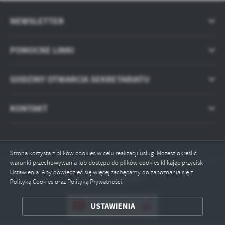
NEWSLETTER
POMOCNE LINKI
GODZINY OTWARCIA SEKRETARIATU
KONTAKT
Strona korzysta z plików cookies w celu realizacji usług. Możesz określić
warunki przechowywania lub dostępu do plików cookies klikając przycisk
Ustawienia. Aby dowiedzieć się więcej zachęcamy do zapoznania się z
Odwiedzin: 33886
Polityką Cookies oraz Polityką Prywatności.
ZAPISZ WYBRANE
USTAWIENIA