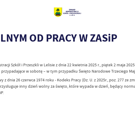
OLNYM OD PRACY W ZASiP
ji Szkół i Przeszkli w Lelisie z dnia 22 kwietnia 2025 r., piątek 2 maja 2025
o przypadające w sobotę – w tym przypadku Święto Narodowe Trzeciego Maj
dnia 26 czerwca 1974 roku - Kodeks Pracy (Dz. U. z 2025r., poz. 277 ze zm.) oraz 
m przysługuje inny dzień wolny za święto, które wypada w dzień, będący nor
P.