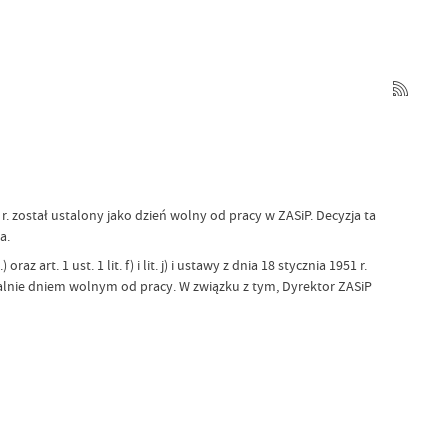
 r. został ustalony jako dzień wolny od pracy w ZASiP. Decyzja ta
a.
art. 1 ust. 1 lit. f) i lit. j) i ustawy z dnia 18 stycznia 1951 r.
malnie dniem wolnym od pracy. W związku z tym, Dyrektor ZASiP